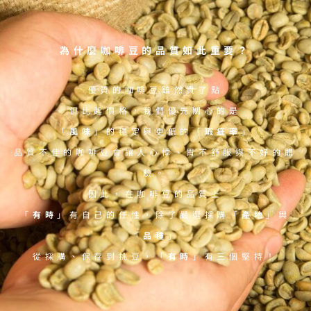
為什麼咖啡豆的品質如此重要？
優質的咖啡豆雖然貴了點
但比起價格，我們優先關心的是
「
風味
」的穩定與更低的「
瑕疵率
」
品質不佳的咖啡豆會讓人心悸、胃不舒服與不好的體
驗。
因此，在咖啡豆的品質上
「
有時
」有自己的任性，除了嚴選採購「
產地
」與
「
品種
」
從採購、保存到挑豆，「
有時
」有三個堅持！