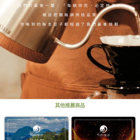
我們的最後一關：「每鍋烘完，必定杯測」
親自把關每鍋烘焙品質
你喝到的每支豆子都經過了我們最後檢驗
其他推薦商品
此
此
產
產
品
品