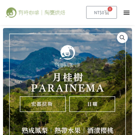
跳
0
至
購
NT$
0
物
主
籃
要
內
容