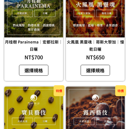
有
有
多
多
種
種
款
款
式。
式。
可
可
月桂樹 Parainema｜宏都拉斯｜
火鳳凰 黑靈魂｜哥斯大黎加｜慢
在
在
日曬
乾日曬
產
產
NT$
700
NT$
650
品
品
頁
頁
選擇規格
選擇規格
面
面
選
選
原
目
原
目
擇
此
擇
此
特價
特價
始
前
始
前
選
產
選
產
價
價
價
價
項
品
項
品
格：
格：
格：
格：
有
有
NT$480。
NT$430。
NT$510。
NT$4
多
多
種
種