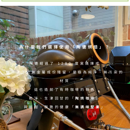
為什麼我們選擇使用「陶甕烘焙」？
陶甕經過了 1280 度窯燒煉成
極高溫下已無金屬成份殘留，是極為純淨、無污染的
材質
這也造就了有時咖啡的特色
乾淨、生津回甘的「
陶烘咖啡
」
與甘甜、酥脆的健康「
無調味堅果
」