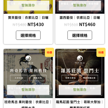
款
款
暫無庫存
暫無庫存
式。
式。
可
可
寶貝藝伎｜衣索比亞｜日曬
露西藝伎｜衣索比亞｜日曬
在
在
NT$
430
NT$
460
NT$
480
NT$
510
產
產
品
品
選擇規格
選擇規格
頁
頁
面
面
原
目
原
目
選
此
選
此
特價
特價
始
前
始
前
擇
產
擇
產
價
價
價
價
選
品
選
品
格：
格：
格：
格：
項
有
項
有
NT$650。
NT$600。
NT$700。
NT$6
多
多
種
種
款
款
暫無庫存
暫無庫存
式。
式。
可
可
班奇馬吉 果利藝伎｜衣索比亞｜
羅馬莊園 聖鬥士｜哥斯大黎加｜
在
在
慢乾水洗
雙重厭氧紅蜜