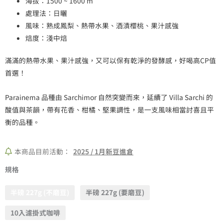
海拔：1500 ~ 1600 m
處理法：日曬
風味：熟成鳳梨、熱帶水果、酒漬櫻桃、果汁感強
焙度：淺中焙
滿滿的熱帶水果、果汁感強，又可以保有乾淨的發酵感，好喝高CP值
首選！
Parainema 品種由 Sarchimor 自然突變而來，延續了 Villa Sarchi 的
酸值與茶韻，帶有花香、柑橘、堅果調性，是一支風味相當討喜且平
衡的品種。
本商品目前活動：
2025 / 1月新豆進倉
月
規格
桂
半磅 227g (不磨豆)
半磅 227g (要磨豆)
樹
Parainema
10入濾掛式咖啡
｜