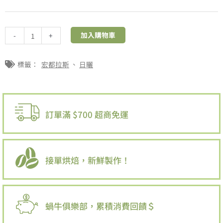
宏
都
拉
加入購物車
-
+
斯
｜
標籤：
宏都拉斯
、
日曬
日
曬
數
量
訂單滿 $700 超商免運
接單烘焙，新鮮製作！
蝸牛俱樂部，累積消費回饋＄