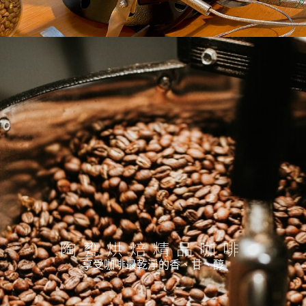
陶甕烘焙精品咖啡
享受咖啡最乾淨的香、甘、醇